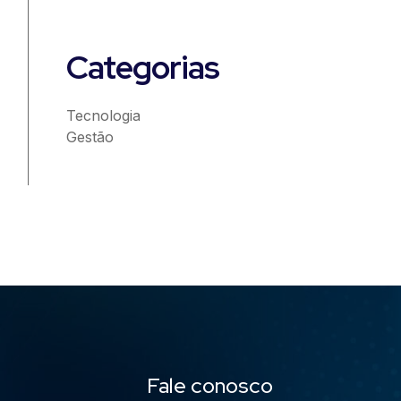
Categorias
Tecnologia
Gestão
Fale conosco