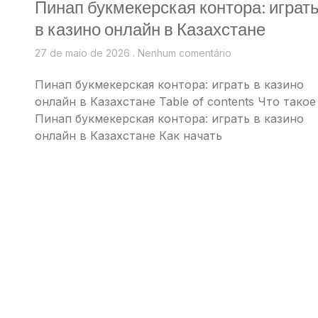
Пинап букмекерская контора: играт
в казино онлайн в Казахстане
27 de maio de 2026
Nenhum comentário
Пинап букмекерская контора: играть в казино
онлайн в Казахстане Table of contents Что такое
Пинап букмекерская контора: играть в казино
онлайн в Казахстане Как начать