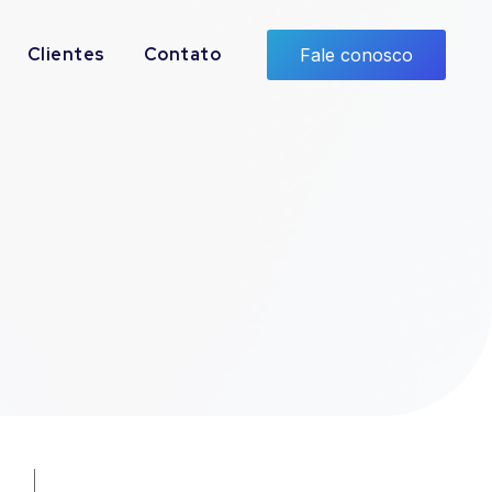
Clientes
Contato
Fale conosco