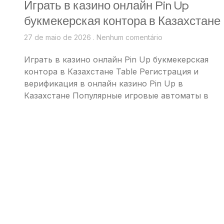
Играть в казино онлайн Pin Up
букмекерская контора в Казахстане
27 de maio de 2026
Nenhum comentário
Играть в казино онлайн Pin Up букмекерская
контора в Казахстане Table Регистрация и
верификация в онлайн казино Pin Up в
Казахстане Популярные игровые автоматы в