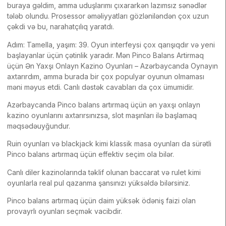
buraya gəldim, amma uduşlarımı çıxararkən lazımsız sənədlər
tələb olundu. Prosessor əməliyyatları gözləniləndən çox uzun
çəkdi və bu, narahatçılıq yaratdı.
Adım: Tamella, yaşım: 39. Oyun interfeysi çox qarışıqdır və yeni
başlayanlar üçün çətinlik yaradır. Mən Pinco Balans Artirmaq
üçün Ən Yaxşı Onlayn Kazino Oyunları – Azərbaycanda Oynayın
axtarırdım, amma burada bir çox populyar oyunun olmaması
məni məyus etdi. Canlı dəstək cavabları da çox ümumidir.
Azərbaycanda Pinco balans artırmaq üçün ən yaxşı onlayn
kazino oyunlarını axtarırsınızsa, slot maşınları ilə başlamaq
məqsədəuyğundur.
Ruin oyunları və blackjack kimi klassik masa oyunları da sürətli
Pinco balans artırmaq üçün effektiv seçim ola bilər.
Canlı diler kazinolarında təklif olunan baccarat və rulet kimi
oyunlarla real pul qazanma şansınızı yüksəldə bilərsiniz.
Pinco balans artırmaq üçün daim yüksək ödəniş faizi olan
provayrlı oyunları seçmək vacibdir.