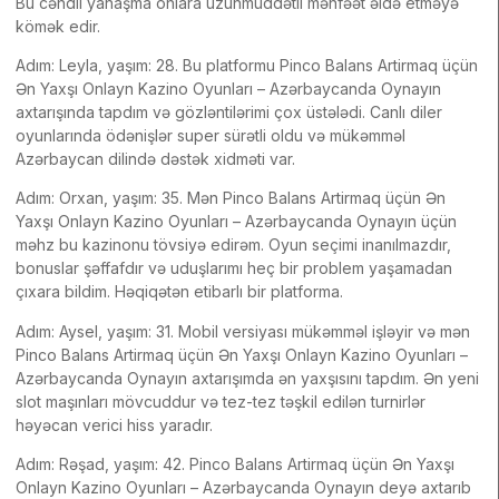
Bu cəhdli yanaşma onlara uzunmüddətli mənfəət əldə etməyə
kömək edir.
Adım: Leyla, yaşım: 28. Bu platformu Pinco Balans Artirmaq üçün
Ən Yaxşı Onlayn Kazino Oyunları – Azərbaycanda Oynayın
axtarışında tapdım və gözləntilərimi çox üstələdi. Canlı diler
oyunlarında ödənişlər super sürətli oldu və mükəmməl
Azərbaycan dilində dəstək xidməti var.
Adım: Orxan, yaşım: 35. Mən Pinco Balans Artirmaq üçün Ən
Yaxşı Onlayn Kazino Oyunları – Azərbaycanda Oynayın üçün
məhz bu kazinonu tövsiyə edirəm. Oyun seçimi inanılmazdır,
bonuslar şəffafdır və uduşlarımı heç bir problem yaşamadan
çıxara bildim. Həqiqətən etibarlı bir platforma.
Adım: Aysel, yaşım: 31. Mobil versiyası mükəmməl işləyir və mən
Pinco Balans Artirmaq üçün Ən Yaxşı Onlayn Kazino Oyunları –
Azərbaycanda Oynayın axtarışımda ən yaxşısını tapdım. Ən yeni
slot maşınları mövcuddur və tez-tez təşkil edilən turnirlər
həyəcan verici hiss yaradır.
Adım: Rəşad, yaşım: 42. Pinco Balans Artirmaq üçün Ən Yaxşı
Onlayn Kazino Oyunları – Azərbaycanda Oynayın deyə axtarıb