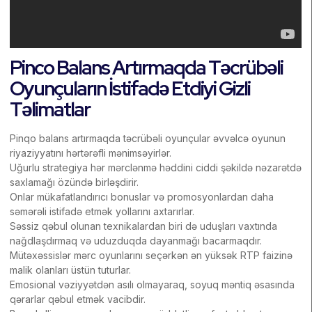
Pinco Balans Artırmaqda Təcrübəli
Oyunçuların İstifadə Etdiyi Gizli
Təlimatlar
Pinqo balans artırmaqda təcrübəli oyunçular əvvəlcə oyunun
riyaziyyatını hərtərəfli mənimsəyirlər.
Uğurlu strategiya hər mərclənmə həddini ciddi şəkildə nəzarətdə
saxlamağı özündə birləşdirir.
Onlar mükafatlandırıcı bonuslar və promosyonlardan daha
səmərəli istifadə etmək yollarını axtarırlar.
Səssiz qəbul olunan texnikalardan biri də uduşları vaxtında
nağdlaşdırmaq və uduzduqda dayanmağı bacarmaqdır.
Mütəxəssislər mərc oyunlarını seçərkən ən yüksək RTP faizinə
malik olanları üstün tuturlar.
Emosional vəziyyətdən asılı olmayaraq, soyuq məntiq əsasında
qərarlar qəbul etmək vacibdir.