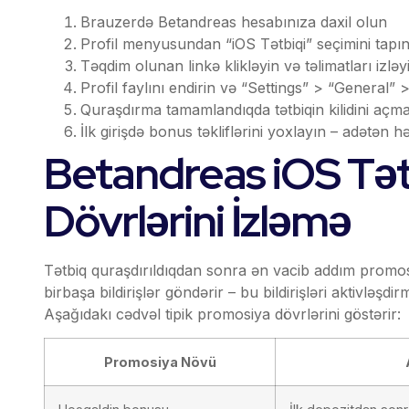
Brauzerdə Betandreas hesabınıza daxil olun
Profil menyusundan “iOS Tətbiqi” seçimini tapı
Təqdim olunan linkə klikləyin və təlimatları izləy
Profil faylını endirin və “Settings” > “General”
Quraşdırma tamamlandıqda tətbiqin kilidini açm
İlk girişdə bonus təkliflərini yoxlayın – adətən h
Betandreas iOS Tə
Dövrlərini İzləmə
Tətbiq quraşdırıldıqdan sonra ən vacib addım promosi
birbaşa bildirişlər göndərir – bu bildirişləri aktivləş
Aşağıdakı cədvəl tipik promosiya dövrlərini göstərir:
Promosiya Növü