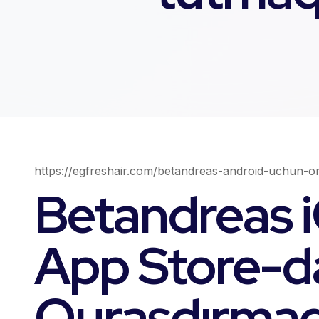
https://egfreshair.com/betandreas-android-uchun-
Betandreas i
App Store-d
Quraşdırmaq