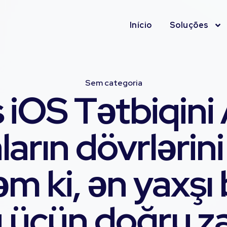
Início
Soluções
Sem categoria
iOS Tətbiqini
rın dövrlərini 
rəm ki, ən yaxşı
 üçün doğru 