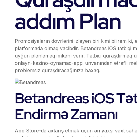
addım Plan
Promosiyaların dövrlərini izləyən biri kimi bilirəm 
platformada olmaq vacibdir. Betandreas iOS tətbiqi mə
uyğun planlamaq imkanı verir. Tətbiqi quraşdırmaq
onlayn-kazino-oynamaq-appi
ünvanından ətraflı məlu
problemsiz quraşdıracağınıza baxaq.
Betandreas iOS Tət
Endirmə Zamanı
App Store-da axtarış etmək üçün ən yaxşı vaxt səhər 