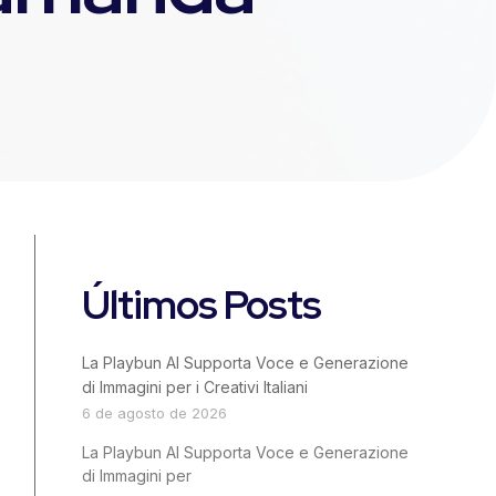
Últimos Posts
La Playbun AI Supporta Voce e Generazione
di Immagini per i Creativi Italiani
6 de agosto de 2026
La Playbun AI Supporta Voce e Generazione
di Immagini per