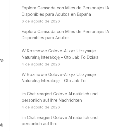
Explora Camsoda con Miles de Personajes IA
Disponibles para Adultos en España
6 de agosto de 2026
Explora Camsoda con Miles de Personajes IA
Disponibles para Adultos
W Rozmowie Golove-AI.xyz Utrzymuje
Naturalną Interakcję – Oto Jak To Działa
və
4 de agosto de 2026
W Rozmowie Golove-AI.xyz Utrzymuje
Naturalną Interakcję – Oto Jak To
Im Chat reagiert Golove AI natürlich und
persönlich auf Ihre Nachrichten
4 de agosto de 2026
Im Chat reagiert Golove AI natürlich und
persönlich auf Ihre
ti