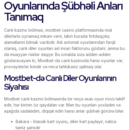
Oyunlarında Şübhəli Anları
Tanımaq
Canlı kazino bölməsi,
mostbet casino
platformasında real
dilerlərlə oynamaq imkanı verir, lakin burada fırıldaqçılıq
əlamətlərini bilmək vacibdir. Adi avtomat oyunlarından fərqli
olaraq, canlı diler oyunları əsl insan faktorunu göstərir, amma bu
da müəyyən risklər daşıyır. Bu icmalda sizə addım-addım
göstərəcəyəm ki, Mostbet-də canlı kazinoda hansı oyunlar var,
provayderlər kimdir və necə təhlükəsiz qalmaq olar.
Mostbet-də Canlı Diler Oyunlarının
Siyahısı
Mostbet canlı kazino bölməsində bir neçə əsas oyun növü təklif
edir, hər birinin öz qaydaları var. Mən bu oyunları yoxladım və
aşağıda sadaladım, diqqət edin hansı anlar şübhəli görünə bilər.
Bakara – klassik kart oyunu, diler kart paylayır, nəticə
təmiz şansdır