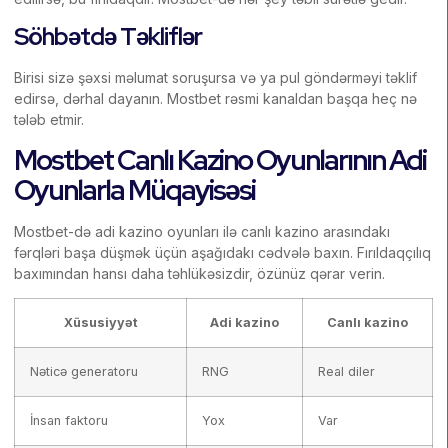
Söhbətdə Təkliflər
Birisi sizə şəxsi məlumat soruşursa və ya pul göndərməyi təklif
edirsə, dərhal dayanın. Mostbet rəsmi kanaldan başqa heç nə
tələb etmir.
Mostbet Canlı Kazino Oyunlarının Adi
Oyunlarla Müqayisəsi
Mostbet-də adi kazino oyunları ilə canlı kazino arasındakı
fərqləri başa düşmək üçün aşağıdakı cədvələ baxın. Fırıldaqçılıq
baxımından hansı daha təhlükəsizdir, özünüz qərar verin.
Xüsusiyyət
Adi kazino
Canlı kazino
Nəticə generatoru
RNG
Real diler
İnsan faktoru
Yox
Var