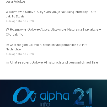
para Adultos
W Rozmowie Golove-AI.xyz Utrzymuje Naturalną Interakcję – Oto
Jak To Działa
4 de agosto de 2026
W Rozmowie Golove-AI.xyz Utrzymuje Naturalną Interakcję –
Oto Jak To
Im Chat reagiert Golove AI natürlich und persönlich auf Ihre
Nachrichten
4 de agosto de 2026
Im Chat reagiert Golove AI natürlich und persönlich auf Ihre