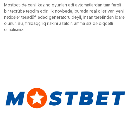
Mostbet-də canlı kazino oyunları adi avtomatlardan tam fərqli
bir təcrübə təqdim edir. İlk növbədə, burada real diler var, yəni
nəticələr təsadüfi ədəd generatoru deyil, insan tərəfindən idarə
olunur. Bu, fırıldaqçılıq riskini azaldır, amma siz də diqqətli
olmalısınız.