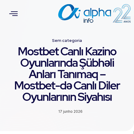
Sem categoria
Mostbet Canlı Kazino
Oyunlarında Şübhəli
Anları Tanımaq –
Mostbet-də Canlı Diler
Oyunlarının Siyahısı
17 junho 2026