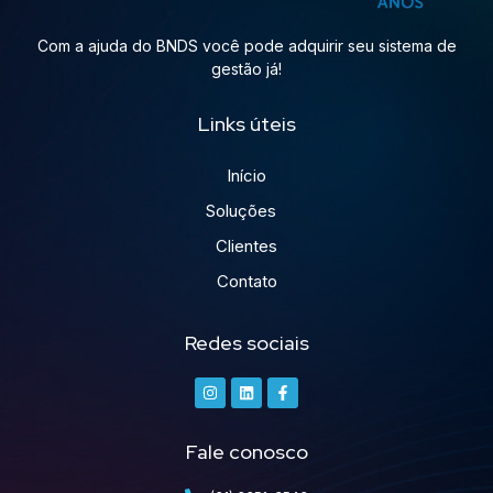
Com a ajuda do BNDS você pode adquirir seu sistema de
gestão já!
Links úteis
Início
Soluções
Clientes
Contato
Redes sociais
Fale conosco