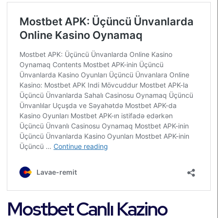
Mostbet Canlı Kazino