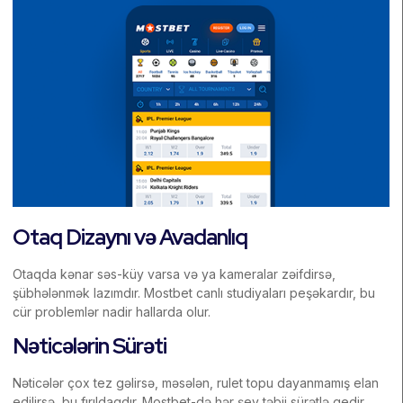
Otaq Dizaynı və Avadanlıq
Otaqda kənar səs-küy varsa və ya kameralar zəifdirsə,
şübhələnmək lazımdır. Mostbet canlı studiyaları peşəkardır, bu
cür problemlər nadir hallarda olur.
Nəticələrin Sürəti
Nəticələr çox tez gəlirsə, məsələn, rulet topu dayanmamış elan
edilirsə, bu fırıldaqdır. Mostbet-də hər şey təbii sürətlə gedir.