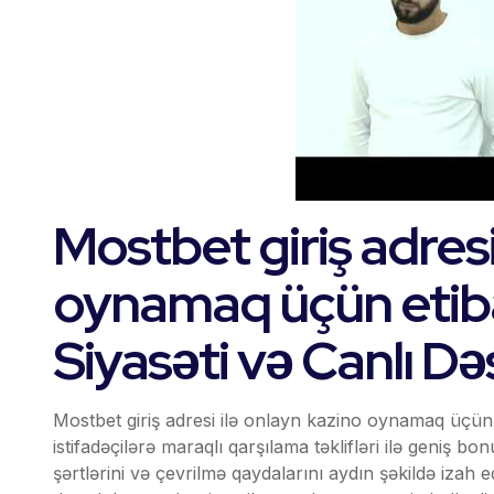
Mostbet giriş adresi
oynamaq üçün etiba
Siyasəti və Canlı Də
Mostbet giriş adresi ilə onlayn kazino oynamaq üçün 
istifadəçilərə maraqlı qarşılama təklifləri ilə geniş b
şərtlərini və çevrilmə qaydalarını aydın şəkildə izah