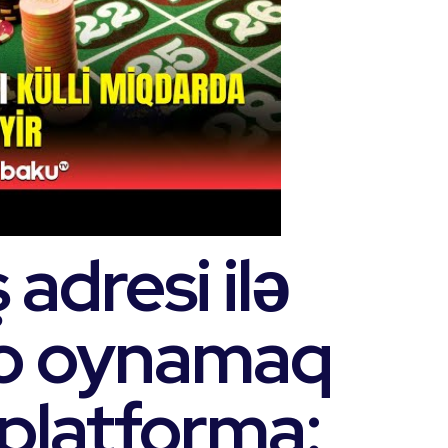
 adresi ilə
no oynamaq
 platforma: