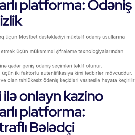
rlı platforma: Ödəniş
zlik
aq üçün Mostbet dəstəklədiyi müxtəlif ödəniş üsullarına
min etmək üçün mükəmməl şifrələmə texnologiyalarından
nə qədər geniş ödəniş seçimləri təklif olunur.
 üçün iki faktorlu autentifikasiya kimi tədbirlər mövcuddur.
e olan təhlükəsiz ödəniş keçidləri vasitəsilə həyata keçirilir
 ilə onlayn kazino
rlı platforma:
raflı Bələdçi