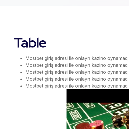
Table
Mostbet giriş adresi ilə onlayn kazino oynamaq 
Mostbet giriş adresi ilə onlayn kazino oynamaq 
Mostbet giriş adresi ilə onlayn kazino oynamaq
Mostbet giriş adresi ilə onlayn kazino oynamaq 
Mostbet giriş adresi ilə onlayn kazino oynamaq ü