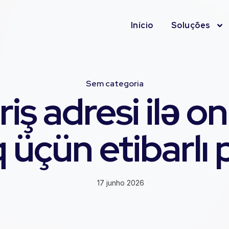
Início
Soluções
Sem categoria
iş adresi ilə o
üçün etibarlı 
17 junho 2026