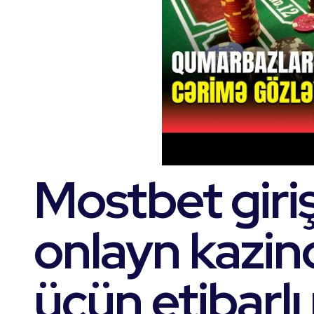
Mostbet giriş
onlayn kazi
üçün etibarlı