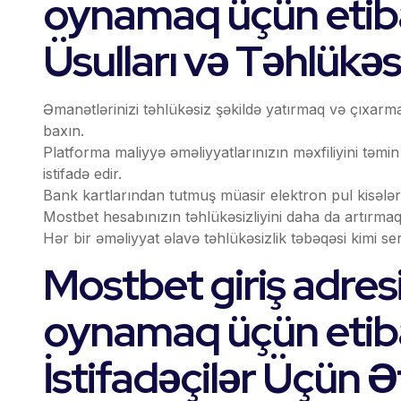
oynamaq üçün etiba
Üsulları və Təhlükəsi
Əmanətlərinizi təhlükəsiz şəkildə yatırmaq və çıxarm
baxın.
Platforma maliyyə əməliyyatlarınızın məxfiliyini tə
istifadə edir.
Bank kartlarından tutmuş müasir elektron pul kisələri
Mostbet hesabınızın təhlükəsizliyini daha da artırmaq
Hər bir əməliyyat əlavə təhlükəsizlik təbəqəsi kimi serv
Mostbet giriş adresi
oynamaq üçün etiba
İstifadəçilər Üçün Ət