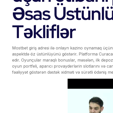
Əsas Üstünlü
Təkliflər
Mostbet giriş adresi ilə onlayn kazino oynamaq üçün 
aspektdə öz üstünlüyünü göstərir. Platforma Curacao 
edir. Oyunçular maraqlı bonuslar, məsələn, ilk depozit
oyun portfeli, aparıcı provayderlərin slotlarını və ca
fəaliyyət göstərən dəstək xidməti və sürətli ödəniş met