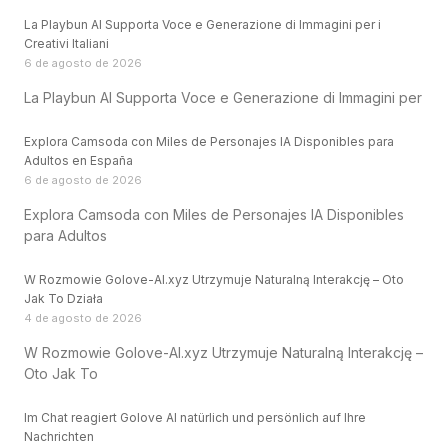
La Playbun AI Supporta Voce e Generazione di Immagini per i
Creativi Italiani
6 de agosto de 2026
La Playbun AI Supporta Voce e Generazione di Immagini per
Explora Camsoda con Miles de Personajes IA Disponibles para
Adultos en España
6 de agosto de 2026
Explora Camsoda con Miles de Personajes IA Disponibles
para Adultos
W Rozmowie Golove-AI.xyz Utrzymuje Naturalną Interakcję – Oto
Jak To Działa
4 de agosto de 2026
W Rozmowie Golove-AI.xyz Utrzymuje Naturalną Interakcję –
Oto Jak To
Im Chat reagiert Golove AI natürlich und persönlich auf Ihre
Nachrichten