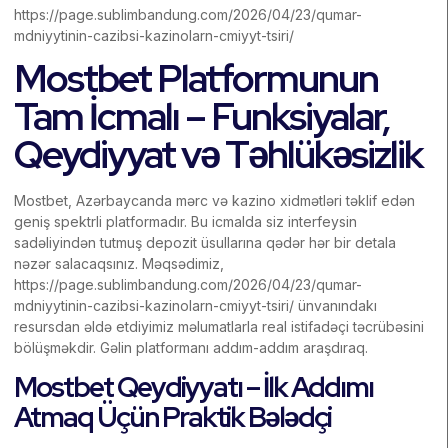
https://page.sublimbandung.com/2026/04/23/qumar-
mdniyytinin-cazibsi-kazinolarn-cmiyyt-tsiri/
Mostbet Platformunun
Tam İcmalı – Funksiyalar,
Qeydiyyat və Təhlükəsizlik
Mostbet, Azərbaycanda mərc və kazino xidmətləri təklif edən
geniş spektrli platformadır. Bu icmalda siz interfeysin
sadəliyindən tutmuş depozit üsullarına qədər hər bir detala
nəzər salacaqsınız. Məqsədimiz,
https://page.sublimbandung.com/2026/04/23/qumar-
mdniyytinin-cazibsi-kazinolarn-cmiyyt-tsiri/
ünvanındakı
resursdan əldə etdiyimiz məlumatlarla real istifadəçi təcrübəsini
bölüşməkdir. Gəlin platformanı addım-addım araşdıraq.
Mostbet Qeydiyyatı – İlk Addımı
Atmaq Üçün Praktik Bələdçi