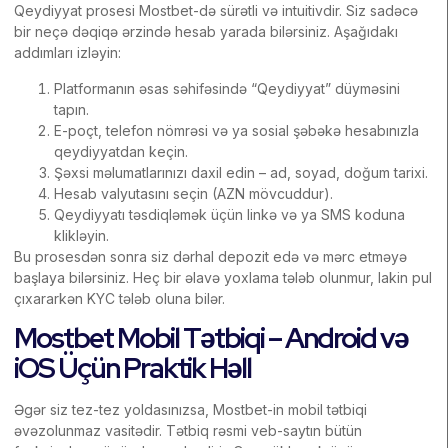
Qeydiyyat prosesi Mostbet-də sürətli və intuitivdir. Siz sadəcə
bir neçə dəqiqə ərzində hesab yarada bilərsiniz. Aşağıdakı
addımları izləyin:
Platformanın əsas səhifəsində “Qeydiyyat” düyməsini
tapın.
E-poçt, telefon nömrəsi və ya sosial şəbəkə hesabınızla
qeydiyyatdan keçin.
Şəxsi məlumatlarınızı daxil edin – ad, soyad, doğum tarixi.
Hesab valyutasını seçin (AZN mövcuddur).
Qeydiyyatı təsdiqləmək üçün linkə və ya SMS koduna
klikləyin.
Bu prosesdən sonra siz dərhal depozit edə və mərc etməyə
başlaya bilərsiniz. Heç bir əlavə yoxlama tələb olunmur, lakin pul
çıxararkən KYC tələb oluna bilər.
Mostbet Mobil Tətbiqi – Android və
iOS Üçün Praktik Həll
Əgər siz tez-tez yoldasınızsa, Mostbet-in mobil tətbiqi
əvəzolunmaz vasitədir. Tətbiq rəsmi veb-saytın bütün