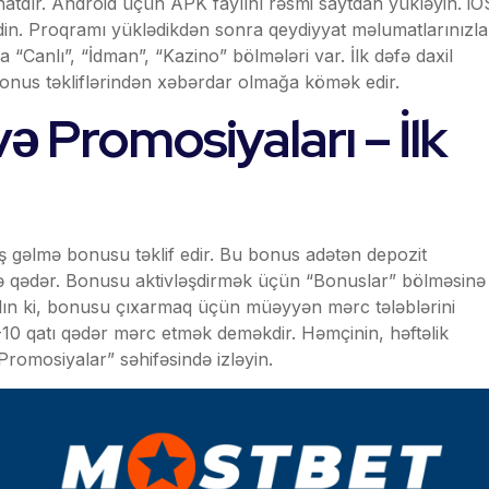
ahatdır. Android üçün APK faylını rəsmi saytdan yükləyin. iO
edin. Proqramı yüklədikdən sonra qeydiyyat məlumatlarınızla
 “Canlı”, “İdman”, “Kazino” bölmələri var. İlk dəfə daxil
 bonus təkliflərindən xəbərdar olmağa kömək edir.
ə Promosiyaları – İlk
oş gəlmə bonusu təklif edir. Bu bonus adətən depozit
 qədər. Bonusu aktivləşdirmək üçün “Bonuslar” bölməsinə
 alın ki, bonusu çıxarmaq üçün müəyyən mərc tələblərini
-10 qatı qədər mərc etmək deməkdir. Həmçinin, həftəlik
Promosiyalar” səhifəsində izləyin.