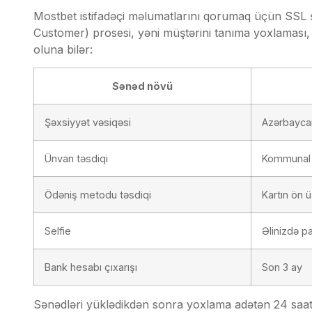
Mostbet istifadəçi məlumatlarını qorumaq üçün SSL ş
Customer) prosesi, yəni müştərini tanıma yoxlaması, i
oluna bilər:
Sənəd növü
Şəxsiyyət vəsiqəsi
Azərbayca
Ünvan təsdiqi
Kommunal 
Ödəniş metodu təsdiqi
Kartın ön 
Selfie
Əlinizdə p
Bank hesabı çıxarışı
Son 3 ay
Sənədləri yüklədikdən sonra yoxlama adətən 24 saat ə