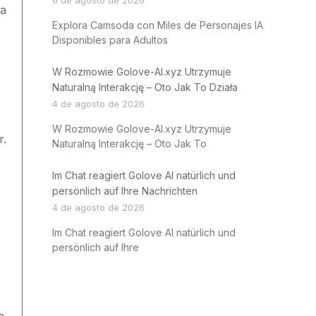
da
Explora Camsoda con Miles de Personajes IA
Disponibles para Adultos
W Rozmowie Golove-AI.xyz Utrzymuje
Naturalną Interakcję – Oto Jak To Działa
4 de agosto de 2026
W Rozmowie Golove-AI.xyz Utrzymuje
r.
Naturalną Interakcję – Oto Jak To
Im Chat reagiert Golove AI natürlich und
persönlich auf Ihre Nachrichten
4 de agosto de 2026
Im Chat reagiert Golove AI natürlich und
persönlich auf Ihre