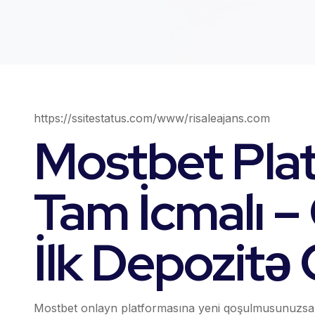
https://ssitestatus.com/www/risaleajans.com
Mostbet Pla
Tam İcmalı 
İlk Depozitə
Mostbet onlayn platformasına yeni qoşulmusunuzsa, 