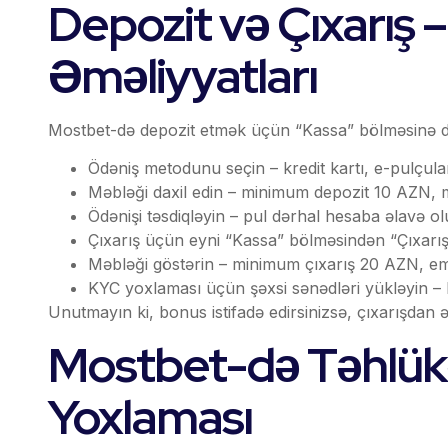
Depozit və Çıxarış 
Əməliyyatları
Mostbet-də depozit etmək üçün “Kassa” bölməsinə dax
Ödəniş metodunu seçin – kredit kartı, e-pulçul
Məbləği daxil edin – minimum depozit 10 AZN, m
Ödənişi təsdiqləyin – pul dərhal hesaba əlavə o
Çıxarış üçün eyni “Kassa” bölməsindən “Çıxarış
Məbləği göstərin – minimum çıxarış 20 AZN, em
KYC yoxlaması üçün şəxsi sənədləri yükləyin – bu
Unutmayın ki, bonus istifadə edirsinizsə, çıxarışdan 
Mostbet-də Təhlükə
Yoxlaması