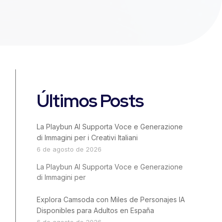
Últimos Posts
La Playbun AI Supporta Voce e Generazione
di Immagini per i Creativi Italiani
6 de agosto de 2026
La Playbun AI Supporta Voce e Generazione
di Immagini per
Explora Camsoda con Miles de Personajes IA
Disponibles para Adultos en España
6 de agosto de 2026