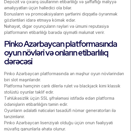
Depozit və çıxarış üsullarının etibarlılığı və şəffaflığı maliyyə
əməliyyatları üçün həlledici ola bilər.
Bonusların və promoaksiyaların şərtlərini diqqətlə öyrənmək
gözləntiləri idarə etməyə kömək edər.
Nəhayət, digər oyunçuların rəyləri və ümumi reputasiya
platformanın etibarlılığı barədə qiymətli məlumat verir.
Pinko Azərbaycan platformasında
oyun növləri və onların etibarlılıq
dərəcəsi
Pinko Azərbaycan platformasında ən məşhur oyun növlərindən
biri slot maşınlarıdır.
Platforma həmçinin canlı dilerlə rulet və blackjack kimi klassik
stolüstü oyunlar təklif edir.
Təhlükəsizlik üçün SSL şifrələməsi istifadə edən platforma
ödənişlərin etibarlılığını təmin edir.
Oyunların ədalətli nəticələri təsadüfi nömər generatorları ilə
tənzimlənir.
Pinko Azərbaycan lisenziyalı olduğu üçün onun fəaliyyəti
müvafiq qanunlarla əhatə olunur.