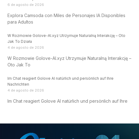
6 de agosto de 2026
Explora Camsoda con Miles de Personajes IA Disponibles
para Adultos
W Rozmowie Golove-AI.xyz Utrzymuje Naturalną Interakcję – Oto
Jak To Działa
4 de agosto de 2026
W Rozmowie Golove-AI.xyz Utrzymuje Naturalną Interakcję –
Oto Jak To
Im Chat reagiert Golove AI natürlich und persönlich auf Ihre
Nachrichten
4 de agosto de 2026
Im Chat reagiert Golove AI natürlich und persönlich auf Ihre