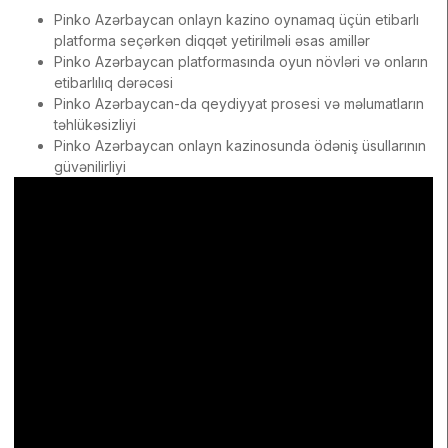
Pinko Azərbaycan onlayn kazino oynamaq üçün etibarlı
platforma seçərkən diqqət yetirilməli əsas amillər
Pinko Azərbaycan platformasında oyun növləri və onların
etibarlılıq dərəcəsi
Pinko Azərbaycan-da qeydiyyat prosesi və məlumatların
təhlükəsizliyi
Pinko Azərbaycan onlayn kazinosunda ödəniş üsullarının
güvənilirliyi