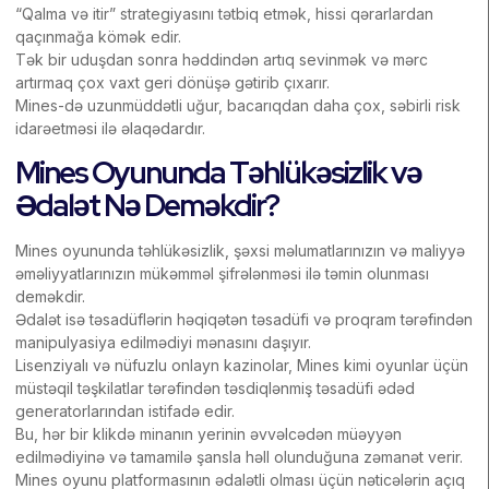
“Qalma və itir” strategiyasını tətbiq etmək, hissi qərarlardan
qaçınmağa kömək edir.
Tək bir uduşdan sonra həddindən artıq sevinmək və mərc
artırmaq çox vaxt geri dönüşə gətirib çıxarır.
Mines-də uzunmüddətli uğur, bacarıqdan daha çox, səbirli risk
idarəetməsi ilə əlaqədardır.
Mines Oyununda Təhlükəsizlik və
Ədalət Nə Deməkdir?
Mines oyununda təhlükəsizlik, şəxsi məlumatlarınızın və maliyyə
əməliyyatlarınızın mükəmməl şifrələnməsi ilə təmin olunması
deməkdir.
Ədalət isə təsadüflərin həqiqətən təsadüfi və proqram tərəfindən
manipulyasiya edilmədiyi mənasını daşıyır.
Lisenziyalı və nüfuzlu onlayn kazinolar, Mines kimi oyunlar üçün
müstəqil təşkilatlar tərəfindən təsdiqlənmiş təsadüfi ədəd
generatorlarından istifadə edir.
Bu, hər bir klikdə minanın yerinin əvvəlcədən müəyyən
edilmədiyinə və tamamilə şansla həll olunduğuna zəmanət verir.
Mines oyunu platformasının ədalətli olması üçün nəticələrin açıq