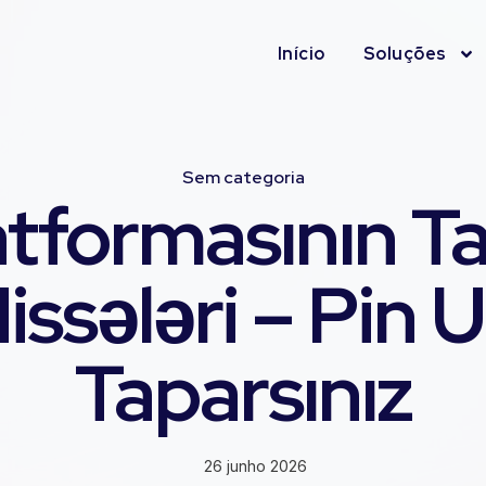
Início
Soluções
Sem categoria
atformasının Ta
issələri – Pin
Taparsınız
26 junho 2026