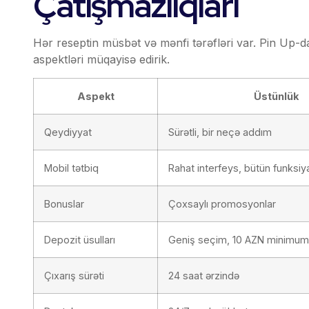
Çatışmazlıqları
Hər reseptin müsbət və mənfi tərəfləri var. Pin Up-d
aspektləri müqayisə edirik.
Aspekt
Üstünlük
Qeydiyyat
Sürətli, bir neçə addım
Mobil tətbiq
Rahat interfeys, bütün funksiy
Bonuslar
Çoxsaylı promosyonlar
Depozit üsulları
Geniş seçim, 10 AZN minimum
Çıxarış sürəti
24 saat ərzində