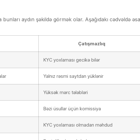
a bunları aydın şəkildə görmək olar. Aşağıdakı cədvəldə əs
Çatışmazlıq
KYC yoxlaması gecikə bilər
alar
Yalnız rəsmi saytdan yüklənir
Yüksək mərc tələbləri
Bəzi üsullar üçün komissiya
KYC yoxlaması olmadan məhdud