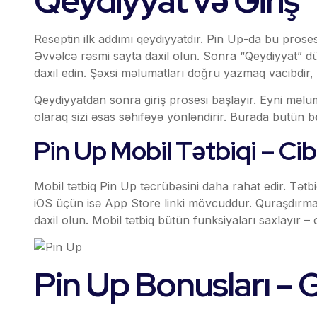
Qeydiyyat və Giriş
Reseptin ilk addımı qeydiyyatdır. Pin Up-da bu proses
Əvvəlcə rəsmi sayta daxil olun. Sonra “Qeydiyyat” dü
daxil edin. Şəxsi məlumatları doğru yazmaq vacibdir,
Qeydiyyatdan sonra giriş prosesi başlayır. Eyni məlu
olaraq sizi əsas səhifəyə yönləndirir. Burada bütün bö
Pin Up Mobil Tətbiqi – Ci
Mobil tətbiq Pin Up təcrübəsini daha rahat edir. Tətb
iOS üçün isə App Store linki mövcuddur. Quraşdırma p
daxil olun. Mobil tətbiq bütün funksiyaları saxlayır – 
Pin Up Bonusları – Gi