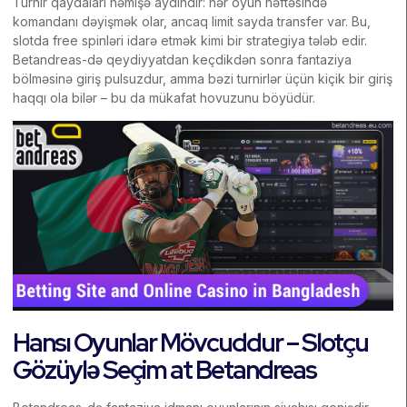
Turnir qaydaları həmişə aydındır: hər oyun həftəsində
komandanı dəyişmək olar, ancaq limit sayda transfer var. Bu,
slotda free spinləri idarə etmək kimi bir strategiya tələb edir.
Betandreas-də qeydiyyatdan keçdikdən sonra fantaziya
bölməsinə giriş pulsuzdur, amma bəzi turnirlər üçün kiçik bir giriş
haqqı ola bilər – bu da mükafat hovuzunu böyüdür.
Hansı Oyunlar Mövcuddur – Slotçu
Gözüylə Seçim at Betandreas