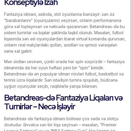
Konseptiylə İzah
Fantaziya idmanı, əslində, slot oyunlarına bənzəyir: sən öz
“barabanlarını” (oyunçularını) seçirsən, onların performansına
görə xal toplayırsan və nəticədə qazanırsan. Betandreas-də bu
sistem turnirlər və liqalar şəklində təşkil olunub. Məsələn, futbol
liqasında sən əsl oyunçulardan ibarət virtual komanda qurursan,
onların real matçlardakı qolları, asistləri və qırmızı vərəqələri
sənə xal gətirir.
Mən slotları sevirəm, çünki orada hər spin sürprizdir – fantaziya
idmanında da hər oyun həftəsi yeni bir “spin” kimidir.
Betandreas-də ən populyar idman növləri futbol, basketbol və
tennis üzrə liqalardır. Sən istədiyin turnirə qoşulub, büdcənə
uyğun oyunçular seçib, rəqiblərlə yarışa bilərsən.
Betandreas-də Fantaziya Liqaları və
Turnirlər – Necə İşləyir
Betandreas-də fantaziya idmanı bölməsi çox sadə və slotçu
dostudur. Əvvəlcə sən bir liqa seçirsən – məsələn, “Premier
League Fantasia” və ya “NBA Fantasy Cup”. Hər liqanın öz