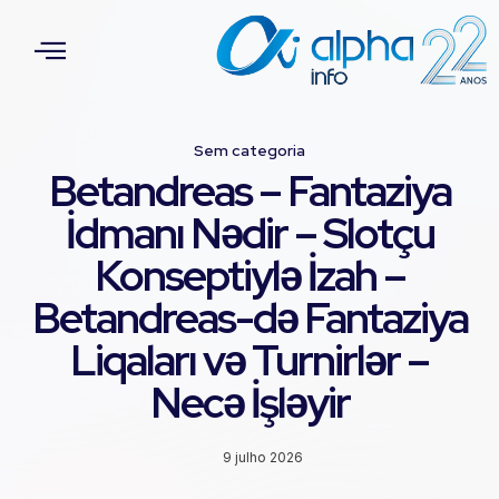
Sem categoria
Betandreas – Fantaziya
İdmanı Nədir – Slotçu
Konseptiylə İzah –
Betandreas-də Fantaziya
Liqaları və Turnirlər –
Necə İşləyir
9 julho 2026