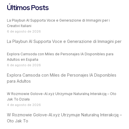
Últimos Posts
La Playbun AI Supporta Voce e Generazione di Immagini per i
Creativi Italiani
6 de agosto de 2026
La Playbun AI Supporta Voce e Generazione di Immagini per
Explora Camsoda con Miles de Personajes IA Disponibles para
Adultos en España
6 de agosto de 2026
Explora Camsoda con Miles de Personajes IA Disponibles
para Adultos
W Rozmowie Golove-AI.xyz Utrzymuje Naturalną Interakcję – Oto
Jak To Działa
4 de agosto de 2026
W Rozmowie Golove-AI.xyz Utrzymuje Naturalną Interakcję –
Oto Jak To