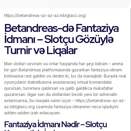
https://betandreas-az-az-az.mblgtacc.org/
Betandreas-də Fantaziya
İdmanı – Slotçu Gözüylə
Turnir və Liqalar
Mən slotları sevirəm və onlar haqqında hər şeyi bilirəm – amma
bir gün Betandreas platformasında gəzərkən fantaziya idmanı
bölməsinə rast gəldim və dedim ki, bu da maraqlıdır. Burada real
oyunçuların statistikasına əsaslanaraq virtual komandalar
qurursan, turnirlərə qatılırsan və qalib gəldikcə mükafatlar
qazanırsan. Əgər sən də slotlardan bezib yeni bir adrenalin
axtarırsansa, bu məqalə sənin üçün –
https://betandreas-az-az-
az.mblgtacc.org
üzərində fantaziya idmanının necə işlədiyini
addım-addım izah edəcəyəm.
Fantaziya İdmanı Nədir – Slotçu